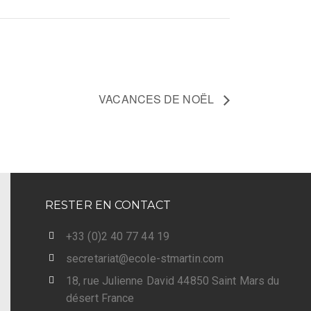
VACANCES DE NOËL
RESTER EN CONTACT
+33 (0)2 40 77 44 19
secretariat@ecole-stmartin.com
18, rue Julienne David 44850 Saint Mars du
désert France