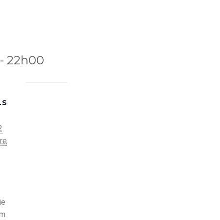
-
22h00
LS
2
re
ie
em