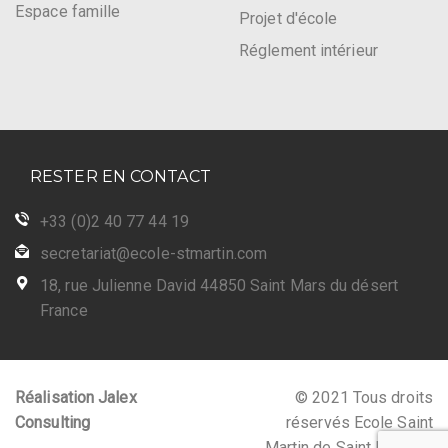
Espace famille
Projet d'école
Réglement intérieur
RESTER EN CONTACT
+33 (0)2 40 77 44 19
secretariat@ecole-stmartin.com
18, rue Julienne David 44850 Saint Mars du désert
France
Réalisation Jalex
© 2021 Tous droits
Consulting
réservés Ecole Saint
Martin de Saint Mars du