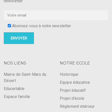
t
newsletter
n
e
s
t
v
Abonnez-vous à notre newsletter
u
e
s
É
NOS LIENS
NOTRE ECOLE
v
è
Mairie de Saint-Mars du
Historique
Désert
Equipe éducative
n
Educartable
Projet éducatif
e
Espace famille
Projet d'école
m
Réglement intérieur