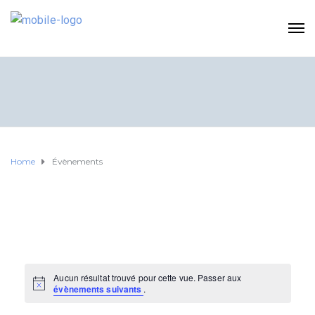
Home
Évènements
Aucun résultat trouvé pour cette vue. Passer aux
N
évènements suivants
.
o
t