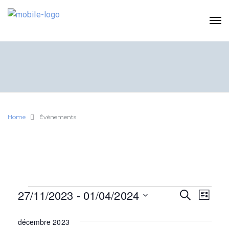
Home
Évènements
Évènements
27/11/2023
 - 
01/04/2024
R
N
R
L
E
I
S
e
a
C
S
décembre 2023
é
H
T