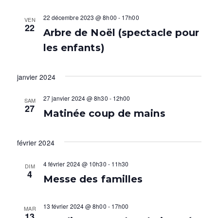
i
s
22 décembre 2023 @ 8h00
-
17h00
VEN
g
22
É
Arbre de Noël (spectacle pour
a
v
les enfants)
t
è
janvier 2024
i
n
o
27 janvier 2024 @ 8h30
-
12h00
e
SAM
27
Matinée coup de mains
m
n
e
d
février 2024
n
e
4 février 2024 @ 10h30
-
11h30
DIM
t
v
4
Messe des familles
u
13 février 2024 @ 8h00
-
17h00
MAR
e
13