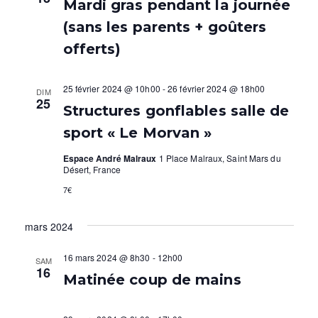
Mardi gras pendant la journée
s
(sans les parents + goûters
É
offerts)
v
25 février 2024 @ 10h00
-
26 février 2024 @ 18h00
DIM
è
25
Structures gonflables salle de
n
sport « Le Morvan »
e
Espace André Malraux
1 Place Malraux, Saint Mars du
Désert, France
m
7€
e
mars 2024
n
t
16 mars 2024 @ 8h30
-
12h00
SAM
16
Matinée coup de mains
s