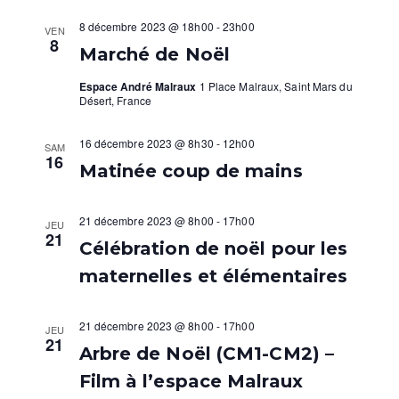
v
c
E
l
E
R
8 décembre 2023 @ 18h00
-
23h00
VEN
e
i
h
C
8
Marché de Noël
c
H
g
e
E
t
Espace André Malraux
1 Place Malraux, Saint Mars du
a
i
Désert, France
r
o
t
c
n
16 décembre 2023 @ 8h30
-
12h00
SAM
16
i
n
Matinée coup de mains
h
e
o
e
z
21 décembre 2023 @ 8h00
-
17h00
JEU
n
u
21
e
Célébration de noël pour les
n
d
maternelles et élémentaires
t
e
e
d
n
a
v
21 décembre 2023 @ 8h00
-
17h00
JEU
21
a
t
Arbre de Noël (CM1-CM2) –
u
e
v
Film à l’espace Malraux
e
.