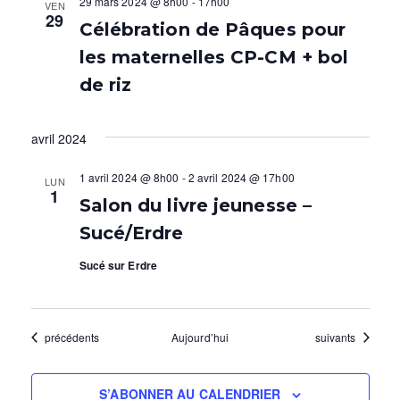
29 mars 2024 @ 8h00
-
17h00
VEN
29
Célébration de Pâques pour
les maternelles CP-CM + bol
de riz
avril 2024
1 avril 2024 @ 8h00
-
2 avril 2024 @ 17h00
LUN
1
Salon du livre jeunesse –
Sucé/Erdre
Sucé sur Erdre
Évènements
Évènements
précédents
Aujourd’hui
suivants
S’ABONNER AU CALENDRIER