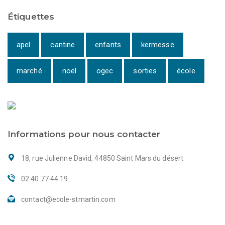
Étiquettes
apel
cantine
enfants
kermesse
marché
noël
ogec
sorties
école
Informations pour nous contacter
18, rue Julienne David, 44850 Saint Mars du désert
02 40 77 44 19
contact@ecole-stmartin.com