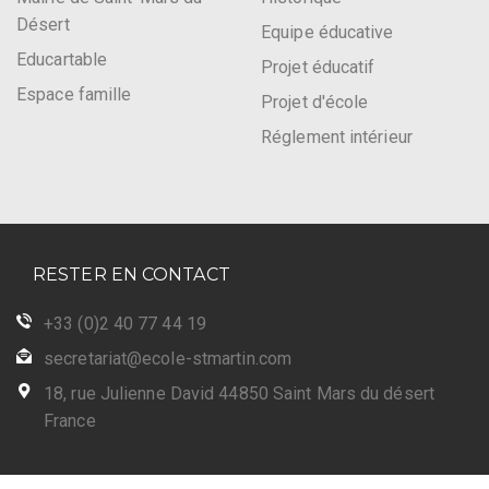
Désert
Equipe éducative
Educartable
Projet éducatif
Espace famille
Projet d'école
Réglement intérieur
RESTER EN CONTACT
+33 (0)2 40 77 44 19
secretariat@ecole-stmartin.com
18, rue Julienne David 44850 Saint Mars du désert
France