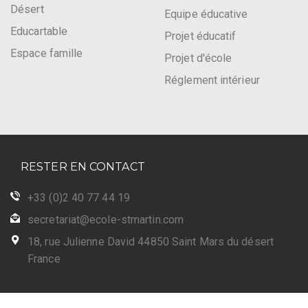
Désert
Equipe éducative
Educartable
Projet éducatif
Espace famille
Projet d'école
Réglement intérieur
RESTER EN CONTACT
+33 (0)2 40 77 44 19
secretariat@ecole-stmartin.com
18, rue Julienne David 44850 Saint Mars du désert
France