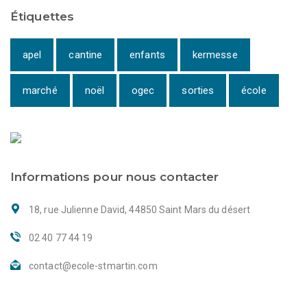
Étiquettes
apel
cantine
enfants
kermesse
marché
noël
ogec
sorties
école
Informations pour nous contacter
18, rue Julienne David, 44850 Saint Mars du désert
02 40 77 44 19
contact@ecole-stmartin.com