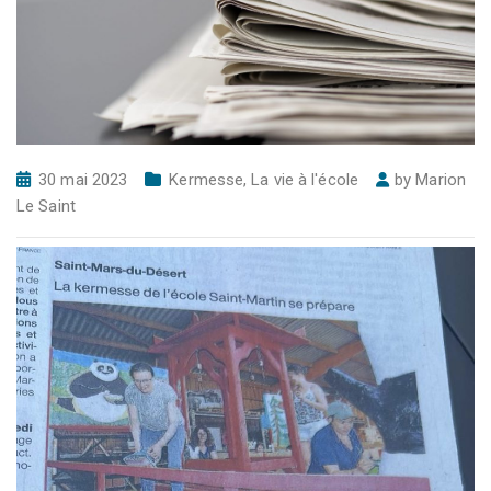
30 mai 2023
Kermesse
,
La vie à l'école
by
Marion
Le Saint